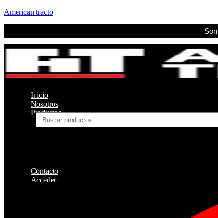
American tracto
Somo
Inicio
Nosotros
Productos
Buscar
por:
Filtros
Refrigerante
Lubricantes
Accesorios
Contacto
Acceder
Iniciar Sesion
Registro
Restablecer la contraseña