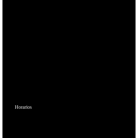
Horarios
Lunes a Viernes:
8:30am - 6:00pm
Sábados: