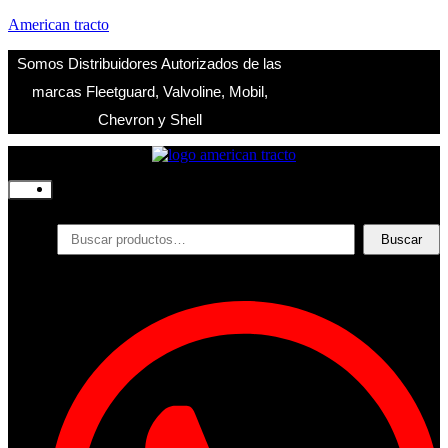
American tracto
Somos Distribuidores Autorizados de las
marcas Fleetguard, Valvoline, Mobil,
Chevron y Shell
Inicio
Nosotros
Productos
Buscar
Buscar
por:
Filtros
Refrigerante
Lubricantes
Accesorios
Contacto
Acceder
Iniciar Sesion
Registro
Restablecer la contraseña