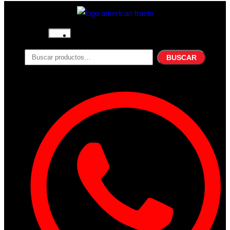
Inicio
Nosotros
BUSCAR
Productos
Filtros
Refrigerante
Lubricantes
Accesorios
Contacto
Acceder
Iniciar Sesion
Registro
Restablecer la contraseña