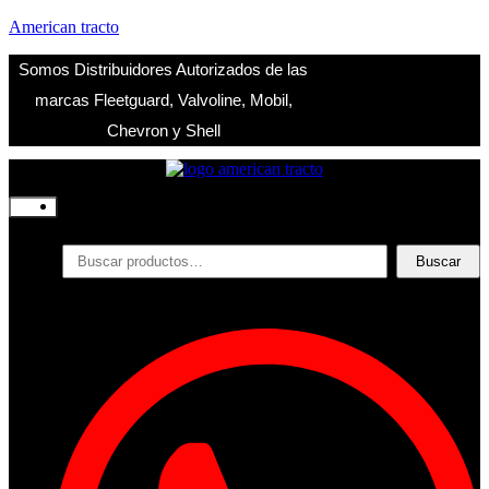
American tracto
Somos Distribuidores Autorizados de las
marcas Fleetguard, Valvoline, Mobil,
Chevron y Shell
Inicio
Nosotros
Productos
Buscar
Buscar
por:
Filtros
Refrigerante
Lubricantes
Accesorios
Contacto
Acceder
Iniciar Sesion
Registro
Restablecer la contraseña