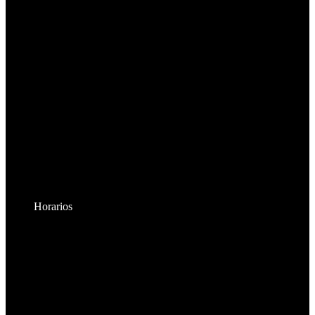
Horarios
Lunes a Viernes:
8:30am - 6:00pm
Sábados:
8:30am - 2:00pm