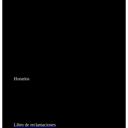
Horarios
Lunes a Viernes:
8:30am - 6:00pm
Sábados:
8:30am - 2:00pm
Libro de reclamaciones