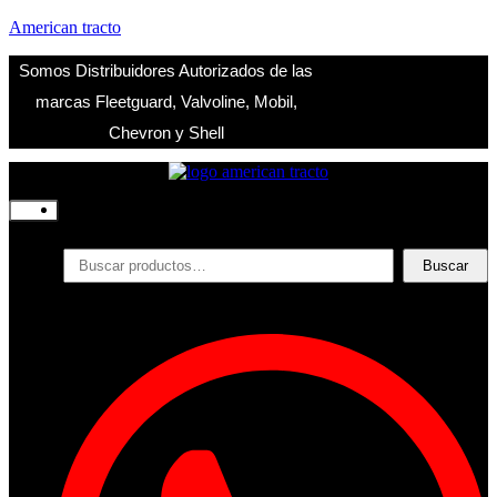
American tracto
Somos Distribuidores Autorizados de las
marcas Fleetguard, Valvoline, Mobil,
Chevron y Shell
Inicio
Nosotros
Productos
Buscar
Buscar
por:
Filtros
Refrigerante
Lubricantes
Accesorios
Contacto
Acceder
Iniciar Sesion
Registro
Restablecer la contraseña