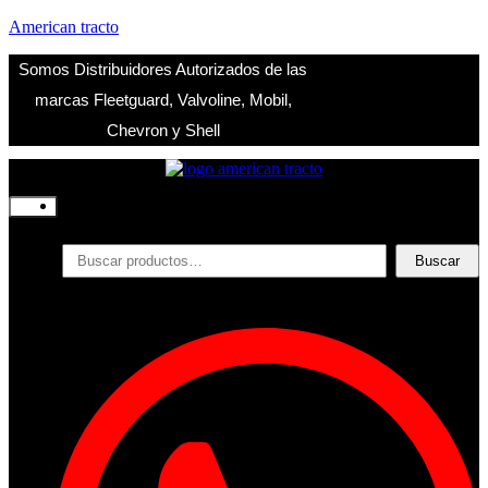
American tracto
Somos Distribuidores Autorizados de las
marcas Fleetguard, Valvoline, Mobil,
Chevron y Shell
Inicio
Nosotros
Productos
Buscar
Buscar
por:
Filtros
Refrigerante
Lubricantes
Accesorios
Contacto
Acceder
Iniciar Sesion
Registro
Restablecer la contraseña