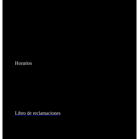
Horarios
Lunes a Viernes:
8:30am - 6:00pm
Sábados:
8:30am - 2:00pm
Libro de reclamaciones