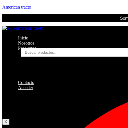
American tracto
Somo
Inicio
Nosotros
Productos
Buscar
por:
Filtros
Refrigerante
Lubricantes
Accesorios
Contacto
Acceder
Iniciar Sesion
Registro
Restablecer la contraseña
X