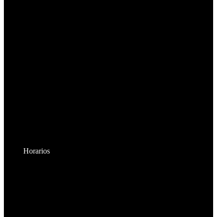
Horarios
Lunes a Viernes:
8:30am - 6:00pm
Sábados:
8:30am - 2:00pm