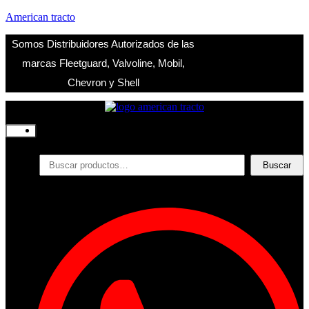
American tracto
Somos Distribuidores Autorizados de las
marcas Fleetguard, Valvoline, Mobil,
Chevron y Shell
Inicio
Nosotros
Productos
Buscar
Buscar
por:
Filtros
Refrigerante
Lubricantes
Accesorios
Contacto
Acceder
Iniciar Sesion
Registro
Restablecer la contraseña