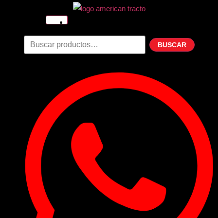
Inicio
Nosotros
BUSCAR
Productos
Filtros
Refrigerante
Lubricantes
Accesorios
Contacto
Acceder
Iniciar Sesion
Registro
Restablecer la contraseña