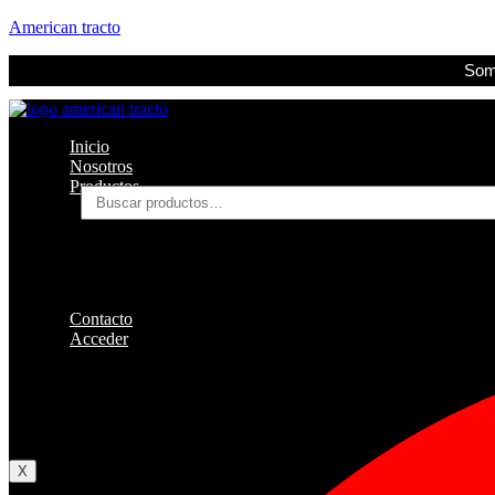
American tracto
Somo
Inicio
Nosotros
Productos
Buscar
por:
Filtros
Refrigerante
Lubricantes
Accesorios
Contacto
Acceder
Iniciar Sesion
Registro
Restablecer la contraseña
X