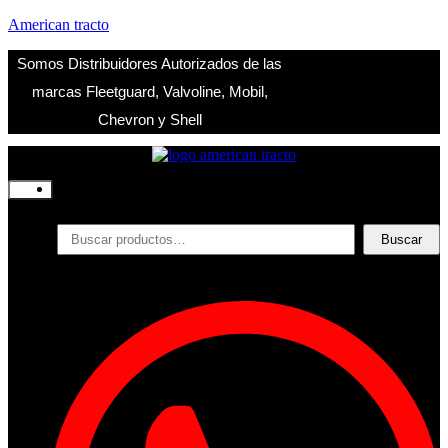
American tracto
Somos Distribuidores Autorizados de las
marcas Fleetguard, Valvoline, Mobil,
Chevron y Shell
Inicio
Nosotros
Productos
Buscar
Buscar
por:
Filtros
Refrigerante
Lubricantes
Accesorios
Contacto
Acceder
Iniciar Sesion
Registro
Restablecer la contraseña