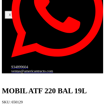
X
934899604
ventas@americantracto.com
MOBIL ATF 220 BAL 19L
SKU: 650129