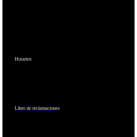
Horarios
Lunes a Viernes:
8:30am - 6:00pm
Sábados:
8:30am - 2:00pm
Libro de reclamaciones