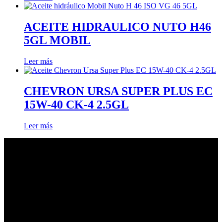
ACEITE HIDRAULICO NUTO H46
5GL MOBIL
Leer más
CHEVRON URSA SUPER PLUS EC
15W-40 CK-4 2.5GL
Leer más