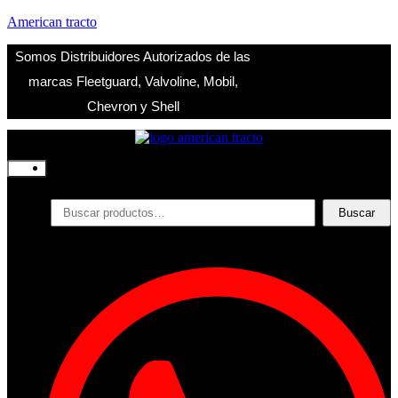
American tracto
Somos Distribuidores Autorizados de las
marcas Fleetguard, Valvoline, Mobil,
Chevron y Shell
Inicio
Nosotros
Productos
Buscar
Buscar
por:
Filtros
Refrigerante
Lubricantes
Accesorios
Contacto
Acceder
Iniciar Sesion
Registro
Restablecer la contraseña