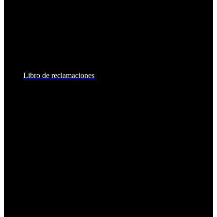
Lunes a Viernes:
8:30am - 6:00pm
Sábados:
8:30am - 2:00pm
Libro de reclamaciones