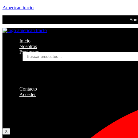
American tracto
Somo
Inicio
Nosotros
Productos
Buscar
por:
Filtros
Refrigerante
Lubricantes
Accesorios
Contacto
Acceder
Iniciar Sesion
Registro
Restablecer la contraseña
X