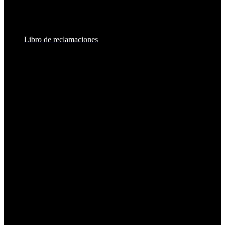
Sábados:
8:30am - 2:00pm
Libro de reclamaciones