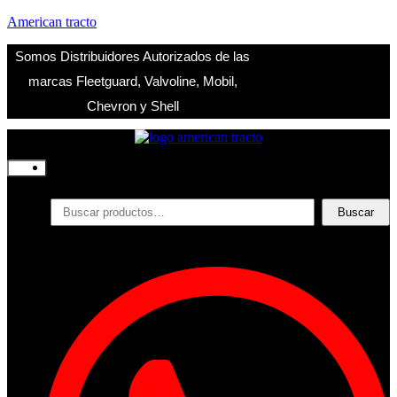
American tracto
Somos Distribuidores Autorizados de las
marcas Fleetguard, Valvoline, Mobil,
Chevron y Shell
Inicio
Nosotros
Productos
Buscar
Buscar
por:
Filtros
Refrigerante
Lubricantes
Accesorios
Contacto
Acceder
Iniciar Sesion
Registro
Restablecer la contraseña