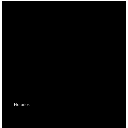
Horarios
Lunes a Viernes:
8:30am - 6:00pm