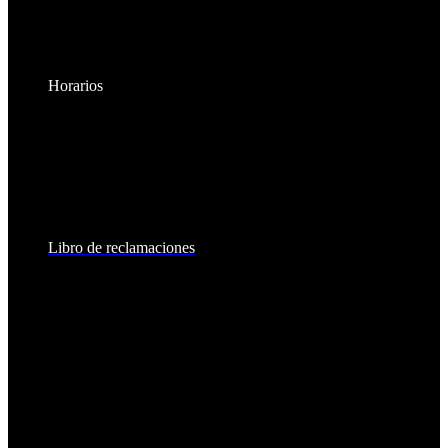
Horarios
Lunes a Viernes:
8:30am - 6:00pm
Sábados:
8:30am - 2:00pm
Libro de reclamaciones