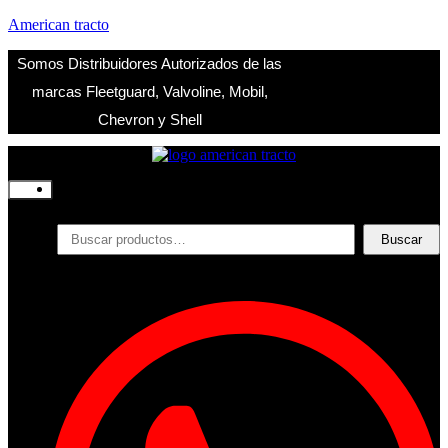
American tracto
Somos Distribuidores Autorizados de las
marcas Fleetguard, Valvoline, Mobil,
Chevron y Shell
Inicio
Nosotros
Productos
Buscar
Buscar
por:
Filtros
Refrigerante
Lubricantes
Accesorios
Contacto
Acceder
Iniciar Sesion
Registro
Restablecer la contraseña