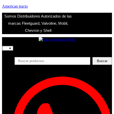
American tracto
Somos Distribuidores Autorizados de las
marcas Fleetguard, Valvoline, Mobil,
Chevron y Shell
Inicio
Nosotros
Productos
Buscar
Buscar
por:
Filtros
Refrigerante
Lubricantes
Accesorios
Contacto
Acceder
Iniciar Sesion
Registro
Restablecer la contraseña