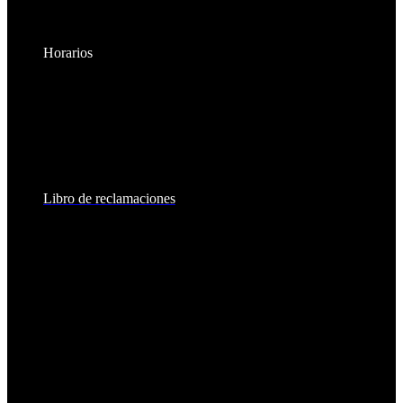
Horarios
Lunes a Viernes:
8:30am - 6:00pm
Sábados:
8:30am - 2:00pm
Libro de reclamaciones