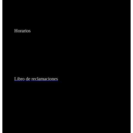
Horarios
Lunes a Viernes:
8:30am - 6:00pm
Sábados:
8:30am - 2:00pm
Libro de reclamaciones