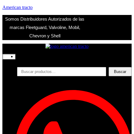
American tracto
Somos Distribuidores Autorizados de las
marcas Fleetguard, Valvoline, Mobil,
Chevron y Shell
Inicio
Nosotros
Productos
Buscar
Buscar
por:
Filtros
Refrigerante
Lubricantes
Accesorios
Contacto
Acceder
Iniciar Sesion
Registro
Restablecer la contraseña