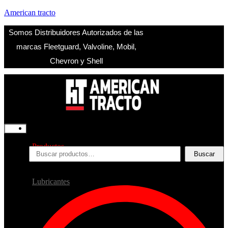
American tracto
Somos Distribuidores Autorizados de las
marcas Fleetguard, Valvoline, Mobil,
Chevron y Shell
Inicio
Nosotros
Productos
Buscar
Buscar
por:
Filtros
Refrigerante
Lubricantes
Accesorios
Contacto
Acceder