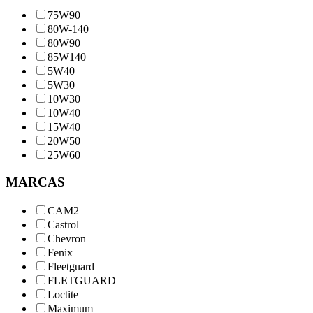
75W90
80W-140
80W90
85W140
5W40
5W30
10W30
10W40
15W40
20W50
25W60
MARCAS
CAM2
Castrol
Chevron
Fenix
Fleetguard
FLETGUARD
Loctite
Maximum