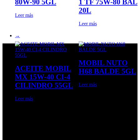
80W-90 5GL
1 TF 75W-80 BAL
20L
Leer más
Leer más
→
MOBIL NUTO
ACEITE MOBIL
H68 BALDE 5GL
MX 15W-40 CI-4
CILINDRO 55GL
Leer más
Leer más