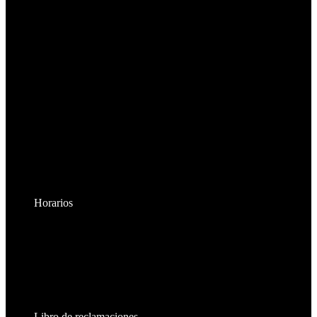
Horarios
Lunes a Viernes:
8:30am - 6:00pm
Sábados:
8:30am - 2:00pm
Libro de reclamaciones