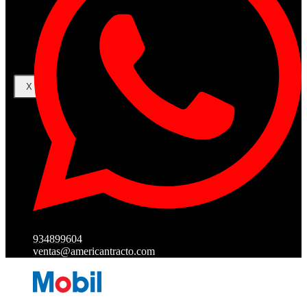
Iniciar Sesion
Registro
Restablecer la contraseña
X
934899604
ventas@americantracto.com