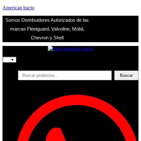
American tracto
Somos Distribuidores Autorizados de las
marcas Fleetguard, Valvoline, Mobil,
Chevron y Shell
Inicio
Nosotros
Productos
Buscar
Buscar
por:
Filtros
Refrigerante
Lubricantes
Accesorios
Contacto
Acceder
Iniciar Sesion
Registro
Restablecer la contraseña