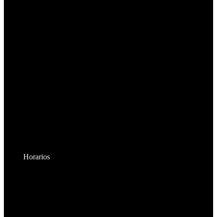
Horarios
Lunes a Viernes:
8:30am - 6:00pm
Sábados: