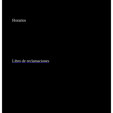
Horarios
Lunes a Viernes:
8:30am - 6:00pm
Sábados:
8:30am - 2:00pm
Libro de reclamaciones