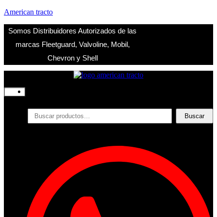
American tracto
Somos Distribuidores Autorizados de las
marcas Fleetguard, Valvoline, Mobil,
Chevron y Shell
Inicio
Nosotros
Productos
Buscar
Buscar
por:
Filtros
Refrigerante
Lubricantes
Accesorios
Contacto
Acceder
Iniciar Sesion
Registro
Restablecer la contraseña