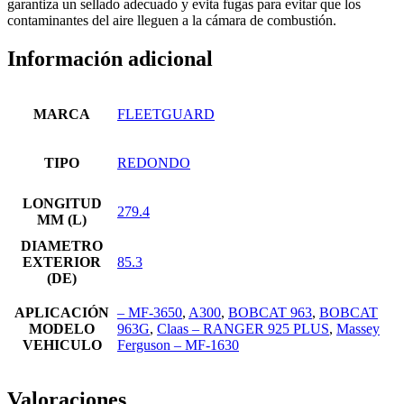
garantiza un sellado adecuado y evita fugas para evitar que los
contaminantes del aire lleguen a la cámara de combustión.
Información adicional
MARCA
FLEETGUARD
TIPO
REDONDO
LONGITUD
279.4
MM (L)
DIAMETRO
EXTERIOR
85.3
(DE)
APLICACIÓN
– MF-3650
,
A300
,
BOBCAT 963
,
BOBCAT
MODELO
963G
,
Claas – RANGER 925 PLUS
,
Massey
VEHICULO
Ferguson – MF-1630
Valoraciones