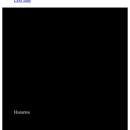
Leer más
Horarios
Lunes a Viernes: