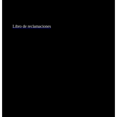
8:30am - 6:00pm
Sábados:
8:30am - 2:00pm
Libro de reclamaciones