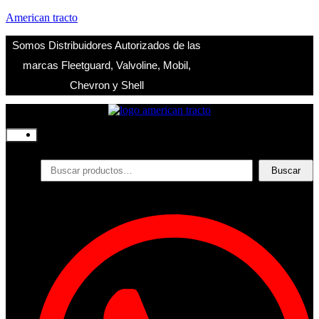
American tracto
Somos Distribuidores Autorizados de las
marcas Fleetguard, Valvoline, Mobil,
Chevron y Shell
Inicio
Nosotros
Productos
Buscar
Buscar
por:
Filtros
Refrigerante
Lubricantes
Accesorios
Contacto
Acceder
Iniciar Sesion
Registro
Restablecer la contraseña