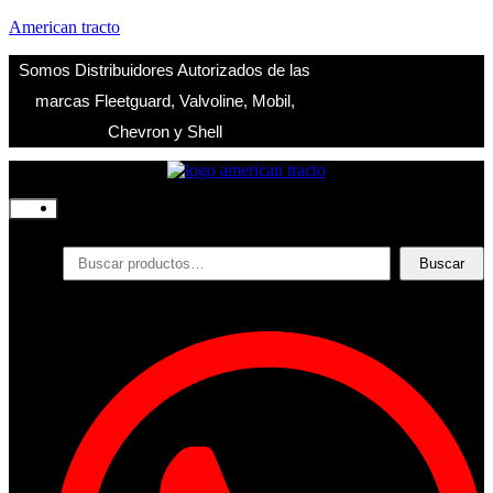
American tracto
Somos Distribuidores Autorizados de las
marcas Fleetguard, Valvoline, Mobil,
Chevron y Shell
Inicio
Nosotros
Productos
Buscar
Buscar
por:
Filtros
Refrigerante
Lubricantes
Accesorios
Contacto
Acceder
Iniciar Sesion
Registro
Restablecer la contraseña