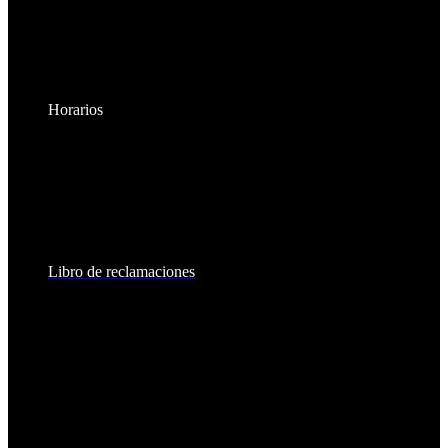
Horarios
Lunes a Viernes:
8:30am - 6:00pm
Sábados:
8:30am - 2:00pm
Libro de reclamaciones