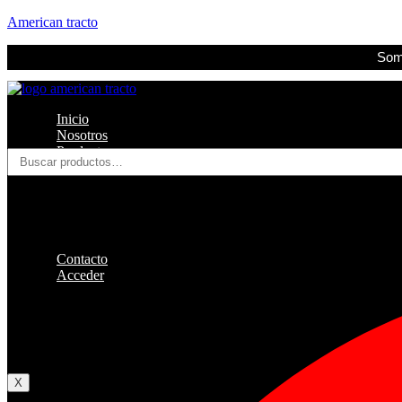
American tracto
Somo
Inicio
Nosotros
Productos
Buscar
Filtros
por:
Refrigerante
Lubricantes
Accesorios
Contacto
Acceder
Iniciar Sesion
Registro
Restablecer la contraseña
X