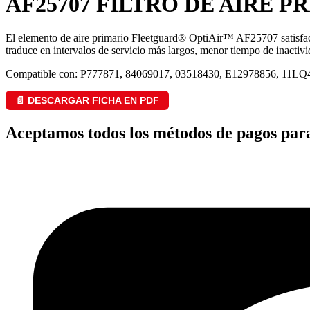
AF25707 FILTRO DE AIRE P
El elemento de aire primario Fleetguard® OptiAir™ AF25707 satisface l
traduce en intervalos de servicio más largos, menor tiempo de inacti
Compatible con: P777871, 84069017, 03518430, E12978856, 11LQ
📄 DESCARGAR FICHA EN PDF
Aceptamos todos los métodos de pagos par