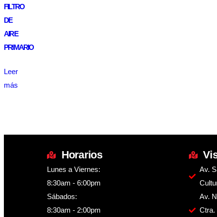
FILTRO
DE
AIRE
PRIMARIO
Leer
más
Horarios
Vi
Lunes a Viernes:
Av. S
8:30am - 6:00pm
Cultu
Sábados:
Av. N
8:30am - 2:00pm
Ctra.