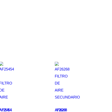
AF25454
AF26268