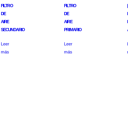
FILTRO
FILTRO
|
DE
DE
AIRE
AIRE
SECUNDARIO
PRIMARIO
Leer
Leer
más
más