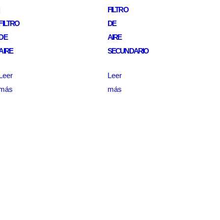
FILTRO
FILTRO
DE
DE
AIRE
AIRE
SECUNDARIO
Leer
Leer
más
más