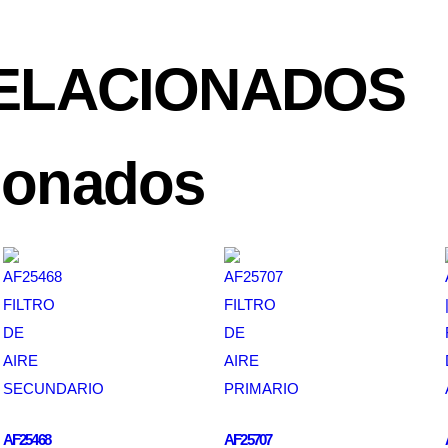
ELACIONADOS
ionados
AF25468
AF25707