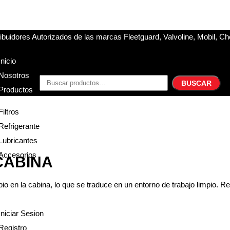
buidores Autorizados de las marcas Fleetguard, Valvoline, Mobil, Ch
Inicio
Nosotros
BUSCAR
Productos
Filtros
Refrigerante
Lubricantes
Accesorios
 CABINA
Contacto
pio en la cabina, lo que se traduce en un entorno de trabajo limpio. R
Acceder
Iniciar Sesion
Registro