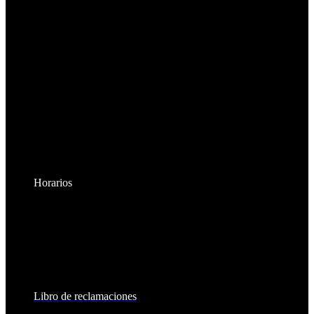
Horarios
Lunes a Viernes:
8:30am - 6:00pm
Sábados:
8:30am - 2:00pm
Libro de reclamaciones