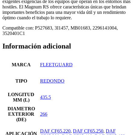
exigentes exigencias de los equipos que operan en los entornos más
hostiles. El Magnum RS ofrece características únicas que brindan
importantes beneficios para una mayor vida útil y un rendimiento
óptimo cuando el trabajo lo requiere.
Compatible con: P527683, 3I1457, MB01683, 2296141004,
3520401C1
Información adicional
MARCA
FLEETGUARD
TIPO
REDONDO
LONGITUD
435.5
MM (L)
DIAMETRO
EXTERIOR
266
(DE)
DAF CF65.220
,
DAF CF65.250
,
DAF
APLICACIÓN