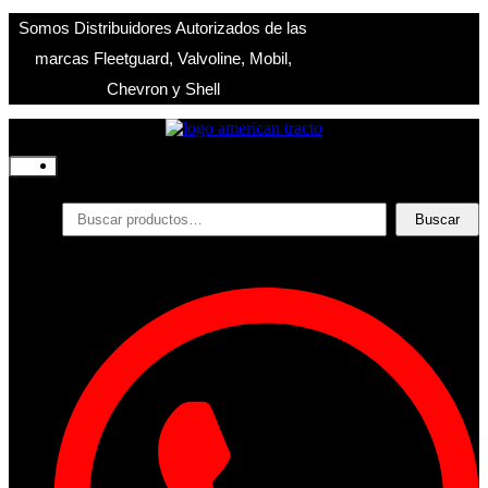
Somos Distribuidores Autorizados de las
marcas Fleetguard, Valvoline, Mobil,
Chevron y Shell
Inicio
Nosotros
Productos
Buscar
Buscar
por:
Filtros
Refrigerante
Lubricantes
Accesorios
Contacto
Acceder
Iniciar Sesion
Registro
Restablecer la contraseña