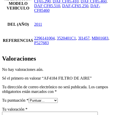
CF65.290
,
DAF CF85.410
,
DAF CF85.460
,
MODELO
DAF CF85.510
,
DAF-CF65 250
,
DAF-
VEHICULO
CF85460
DEL (AÑO)
2011
2296141004
,
3520401C1
,
3I1457
,
MB01683
,
REFERENCIAS
P527683
Valoraciones
No hay valoraciones aún.
Sé el primero en valorar “AF4184 FILTRO DE AIRE”
Tu dirección de correo electrónico no será publicada.
Los campos
obligatorios están marcados con
*
Tu puntuación
*
Tu valoración
*