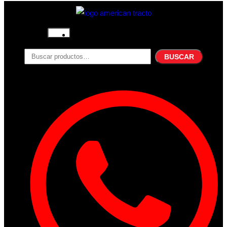
Inicio
Nosotros
BUSCAR
Productos
Filtros
Refrigerante
Lubricantes
Accesorios
Contacto
Acceder
Iniciar Sesion
Registro
Restablecer la contraseña