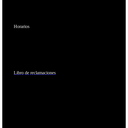
Horarios
Lunes a Viernes:
8:30am - 6:00pm
Sábados:
8:30am - 2:00pm
Libro de reclamaciones