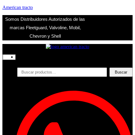
American tracto
Somos Distribuidores Autorizados de las
marcas Fleetguard, Valvoline, Mobil,
Chevron y Shell
Inicio
Nosotros
Productos
Buscar
Buscar
por:
Filtros
Refrigerante
Lubricantes
Accesorios
Contacto
Acceder
Iniciar Sesion
Registro
Restablecer la contraseña