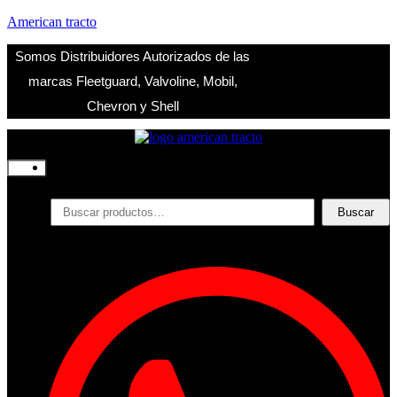
American tracto
Somos Distribuidores Autorizados de las
marcas Fleetguard, Valvoline, Mobil,
Chevron y Shell
Inicio
Nosotros
Productos
Buscar
Buscar
por:
Filtros
Refrigerante
Lubricantes
Accesorios
Contacto
Acceder
Iniciar Sesion
Registro
Restablecer la contraseña