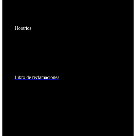
Horarios
Lunes a Viernes:
8:30am - 6:00pm
Sábados:
8:30am - 2:00pm
Libro de reclamaciones