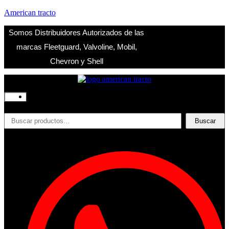
American tracto
Somos Distribuidores Autorizados de las
marcas Fleetguard, Valvoline, Mobil,
Chevron y Shell
Inicio
Nosotros
Productos
Buscar
Buscar
Filtros
por:
Refrigerante
Lubricantes
Accesorios
Contacto
Acceder
Iniciar Sesion
Registro
Restablecer la contraseña