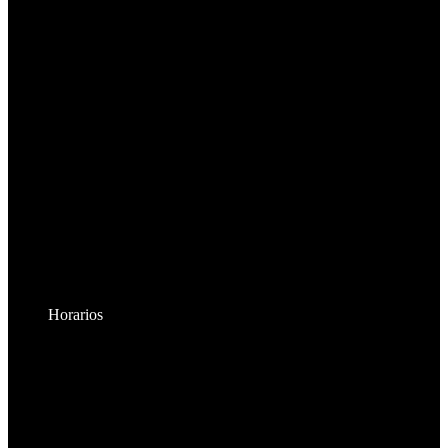
Horarios
Lunes a Viernes:
8:30am - 6:00pm
Sábados:
8:30am - 2:00pm