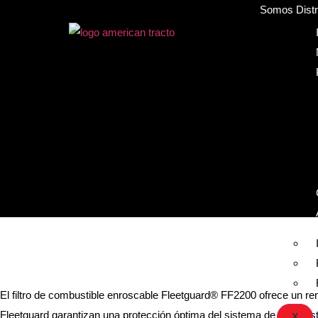
Somos Distri
El filtro de combustible enroscable Fleetguard® FF2200 ofrece un ren
Fleetguard garantizan una protección óptima del sistema de combustib
X