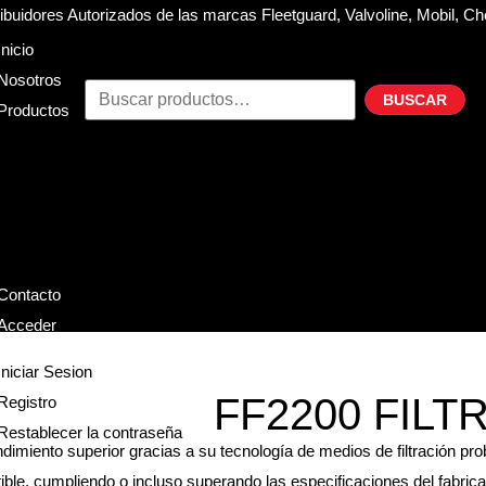
buidores Autorizados de las marcas Fleetguard, Valvoline, Mobil, Ch
Inicio
Nosotros
BUSCAR
Productos
Filtros
Refrigerante
Lubricantes
Accesorios
Contacto
Acceder
Iniciar Sesion
FF2200 FIL
Registro
Restablecer la contraseña
dimiento superior gracias a su tecnología de medios de filtración pr
le, cumpliendo o incluso superando las especificaciones del fabrican