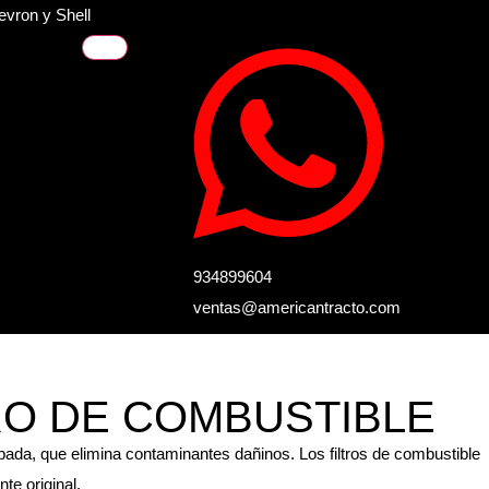
evron y Shell
934899604
ventas@americantracto.com
TRO DE COMBUSTIBLE
obada, que elimina contaminantes dañinos. Los filtros de combustible
te original.