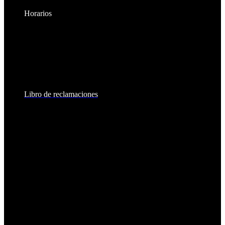
Horarios
Lunes a Viernes:
8:30am - 6:00pm
Sábados:
8:30am - 2:00pm
Libro de reclamaciones