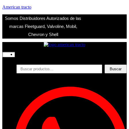
American tracto
Somos Distribuidores Autorizados de las
marcas Fleetguard, Valvoline, Mobil,
Chevron y Shell
Inicio
Nosotros
Productos
Buscar
Buscar
por:
Filtros
Refrigerante
Lubricantes
Accesorios
Contacto
Acceder
Iniciar Sesion
Registro
Restablecer la contraseña