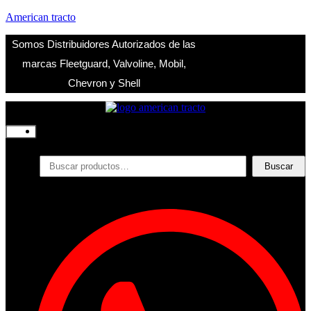
American tracto
Somos Distribuidores Autorizados de las
marcas Fleetguard, Valvoline, Mobil,
Chevron y Shell
Inicio
Nosotros
Productos
Buscar
Buscar
por:
Filtros
Refrigerante
Lubricantes
Accesorios
Contacto
Acceder
Iniciar Sesion
Registro
Restablecer la contraseña