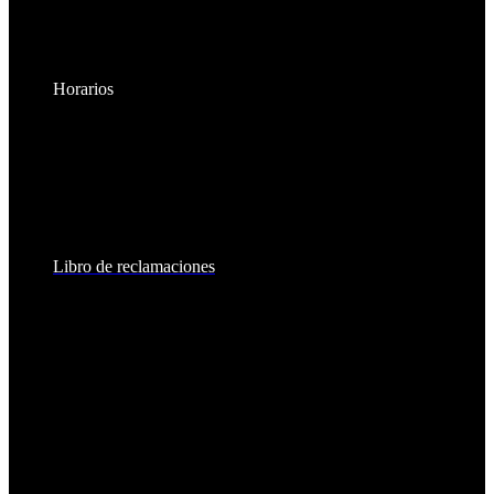
Horarios
Lunes a Viernes:
8:30am - 6:00pm
Sábados:
8:30am - 2:00pm
Libro de reclamaciones