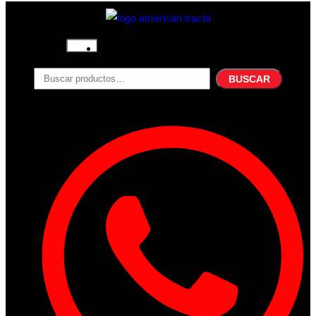
Inicio
Nosotros
BUSCAR
Productos
Filtros
Refrigerante
Lubricantes
Accesorios
Contacto
Acceder
Iniciar Sesion
Registro
Restablecer la contraseña