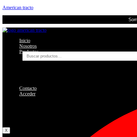
American tracto
Somo
Inicio
Nosotros
Productos
Buscar
por:
Filtros
Refrigerante
Lubricantes
Accesorios
Contacto
Acceder
Iniciar Sesion
Registro
Restablecer la contraseña
X