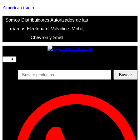
American tracto
Somos Distribuidores Autorizados de las
marcas Fleetguard, Valvoline, Mobil,
Chevron y Shell
Inicio
Nosotros
Productos
Buscar
Buscar
por:
Filtros
Refrigerante
Lubricantes
Accesorios
Contacto
Acceder
Iniciar Sesion
Registro
Restablecer la contraseña