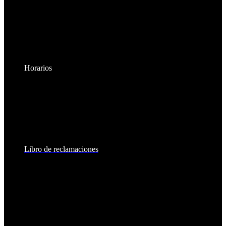
Horarios
Lunes a Viernes:
8:30am - 6:00pm
Sábados:
8:30am - 2:00pm
Libro de reclamaciones