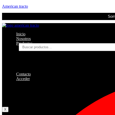
American tracto
Somo
Inicio
Nosotros
Productos
Buscar
por:
Filtros
Refrigerante
Lubricantes
Accesorios
Contacto
Acceder
Iniciar Sesion
Registro
Restablecer la contraseña
X