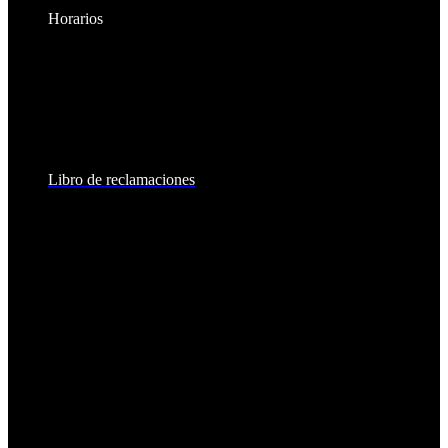
Horarios
Lunes a Viernes:
8:30am - 6:00pm
Sábados:
8:30am - 2:00pm
Libro de reclamaciones