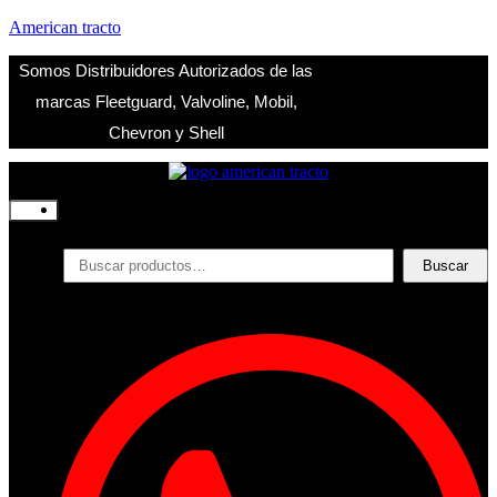
American tracto
Somos Distribuidores Autorizados de las
marcas Fleetguard, Valvoline, Mobil,
Chevron y Shell
Inicio
Nosotros
Productos
Buscar
Buscar
por:
Filtros
Refrigerante
Lubricantes
Accesorios
Contacto
Acceder
Iniciar Sesion
Registro
Restablecer la contraseña