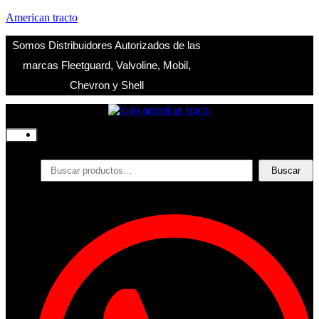
American tracto
Somos Distribuidores Autorizados de las
marcas Fleetguard, Valvoline, Mobil,
Chevron y Shell
Inicio
Nosotros
Productos
Buscar
Buscar
por:
Filtros
Refrigerante
Lubricantes
Accesorios
Contacto
Acceder
Iniciar Sesion
Registro
Restablecer la contraseña