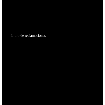
Lunes a Viernes:
8:30am - 6:00pm
Sábados:
8:30am - 2:00pm
Libro de reclamaciones