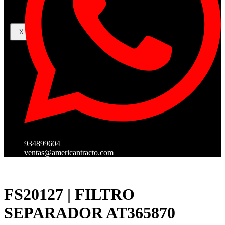
X
934899604
ventas@americantracto.com
FS20127 | FILTRO
SEPARADOR AT365870