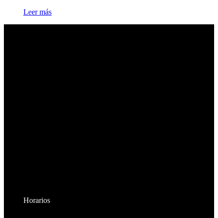
Leer más
Horarios
Lunes a Viernes: