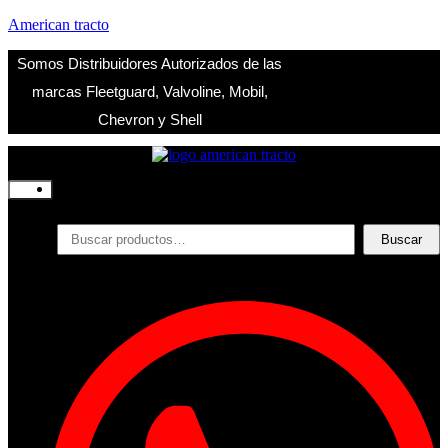
American tracto
Somos Distribuidores Autorizados de las
marcas Fleetguard, Valvoline, Mobil,
Chevron y Shell
Inicio
Nosotros
Productos
Buscar
Buscar
por:
Filtros
Refrigerante
Lubricantes
Accesorios
Contacto
Acceder
Iniciar Sesion
Registro
Restablecer la contraseña