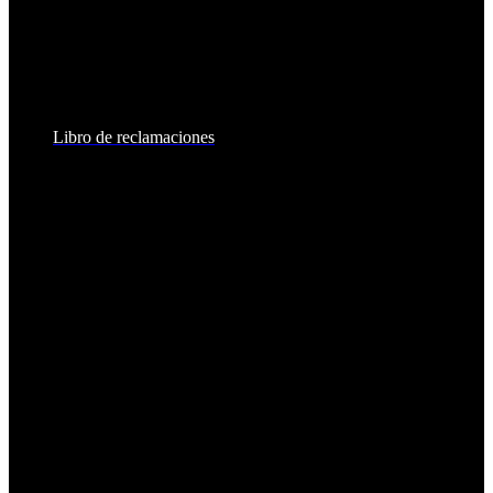
8:30am - 6:00pm
Sábados:
8:30am - 2:00pm
Libro de reclamaciones