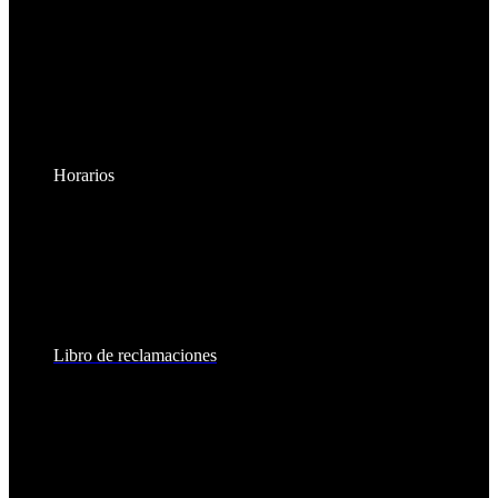
Horarios
Lunes a Viernes:
8:30am - 6:00pm
Sábados:
8:30am - 2:00pm
Libro de reclamaciones