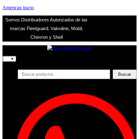
American tracto
Somos Distribuidores Autorizados de las
marcas Fleetguard, Valvoline, Mobil,
Chevron y Shell
Inicio
Nosotros
Productos
Buscar
Buscar
por:
Filtros
Refrigerante
Lubricantes
Accesorios
Contacto
Acceder
Iniciar Sesion
Registro
Restablecer la contraseña