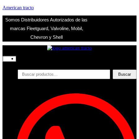
American tracto
Somos Distribuidores Autorizados de las
marcas Fleetguard, Valvoline, Mobil,
Chevron y Shell
Inicio
Nosotros
Productos
Buscar
Buscar
por:
Filtros
Refrigerante
Lubricantes
Accesorios
Contacto
Acceder
Iniciar Sesion
Registro
Restablecer la contraseña