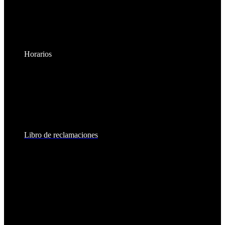
Horarios
Lunes a Viernes:
8:30am - 6:00pm
Sábados:
8:30am - 2:00pm
Libro de reclamaciones