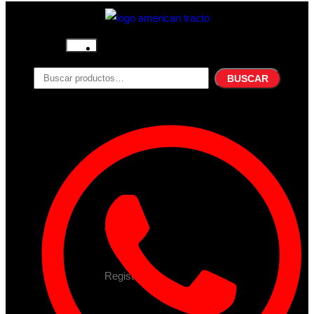
Inicio
Nosotros
BUSCAR
Productos
Filtros
Refrigerante
Lubricantes
Accesorios
Contacto
Acceder
Iniciar Sesion
Registro
Restablecer la contraseña