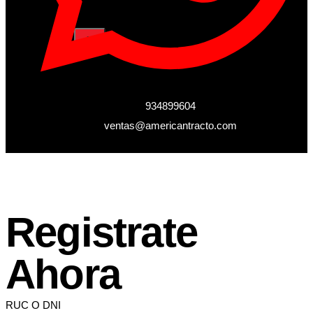
X
934899604
ventas@americantracto.com
Registrate
Ahora
RUC O DNI