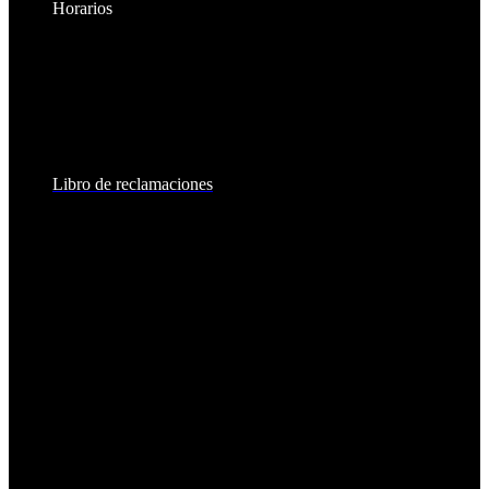
Horarios
Lunes a Viernes:
8:30am - 6:00pm
Sábados:
8:30am - 2:00pm
Libro de reclamaciones