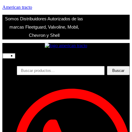
American tracto
Somos Distribuidores Autorizados de las
marcas Fleetguard, Valvoline, Mobil,
Chevron y Shell
Inicio
Nosotros
Productos
Buscar
Buscar
por:
Filtros
Refrigerante
Lubricantes
Accesorios
Contacto
Acceder
Iniciar Sesion
Registro
Restablecer la contraseña