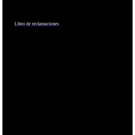
Sábados:
8:30am - 2:00pm
Libro de reclamaciones