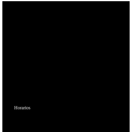
Horarios
Lunes a Viernes:
8:30am - 6:00pm