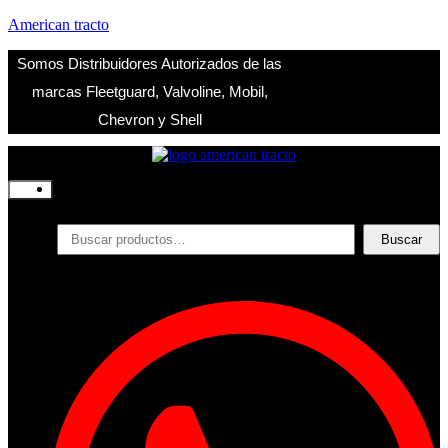
American tracto
Somos Distribuidores Autorizados de las
marcas Fleetguard, Valvoline, Mobil,
Chevron y Shell
Inicio
Nosotros
Productos
Buscar
Buscar
por:
Filtros
Refrigerante
Lubricantes
Accesorios
Contacto
Acceder
Iniciar Sesion
Registro
Restablecer la contraseña