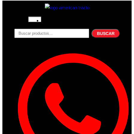
Inicio
Nosotros
BUSCAR
Productos
Filtros
Refrigerante
Lubricantes
Accesorios
Contacto
Acceder
Iniciar Sesion
Registro
Restablecer la contraseña