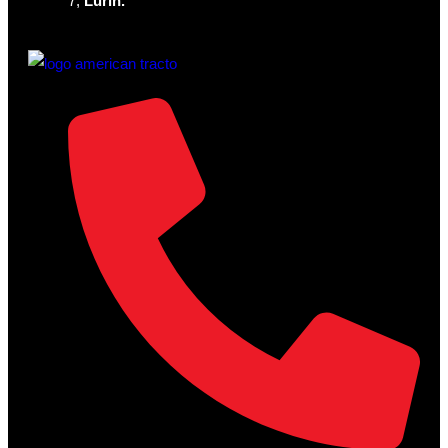
7,
Lurín.