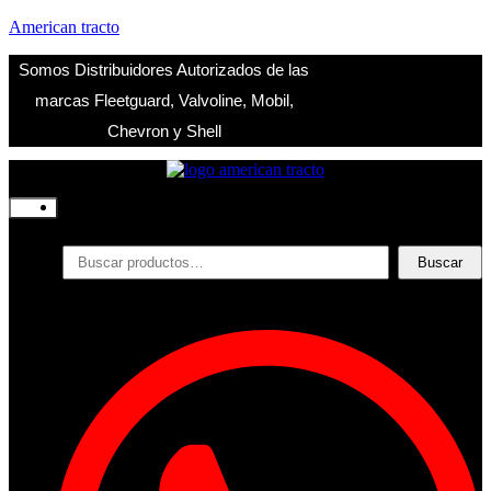
American tracto
Somos Distribuidores Autorizados de las
marcas Fleetguard, Valvoline, Mobil,
Chevron y Shell
Inicio
Nosotros
Productos
Buscar
Buscar
por:
Filtros
Refrigerante
Lubricantes
Accesorios
Contacto
Acceder
Iniciar Sesion
Registro
Restablecer la contraseña