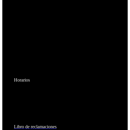
Horarios
Lunes a Viernes:
8:30am - 6:00pm
Sábados:
8:30am - 2:00pm
Libro de reclamaciones