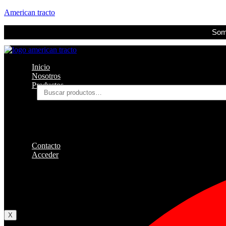
American tracto
Somo
Inicio
Nosotros
Productos
Buscar
por:
Filtros
Refrigerante
Lubricantes
Accesorios
Contacto
Acceder
Iniciar Sesion
Registro
Restablecer la contraseña
X