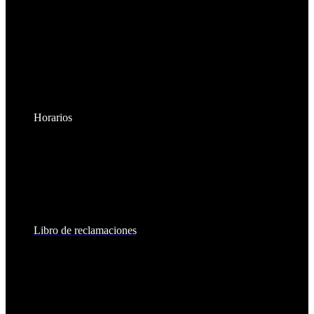
Horarios
Lunes a Viernes:
8:30am - 6:00pm
Sábados:
8:30am - 2:00pm
Libro de reclamaciones