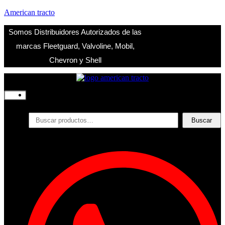
American tracto
Somos Distribuidores Autorizados de las
marcas Fleetguard, Valvoline, Mobil,
Chevron y Shell
Inicio
Nosotros
Productos
Buscar
Buscar
por:
Filtros
Refrigerante
Lubricantes
Accesorios
Contacto
Acceder
Iniciar Sesion
Registro
Restablecer la contraseña