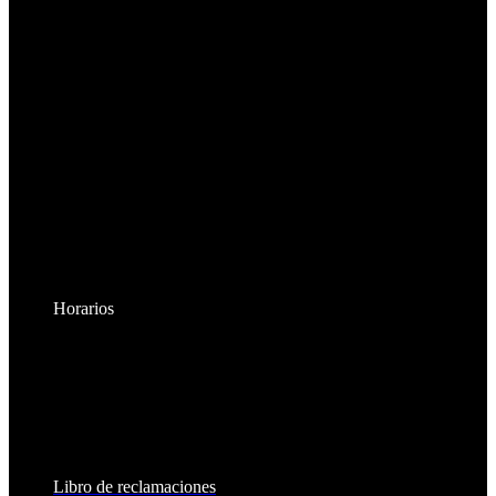
Horarios
Lunes a Viernes:
8:30am - 6:00pm
Sábados:
8:30am - 2:00pm
Libro de reclamaciones