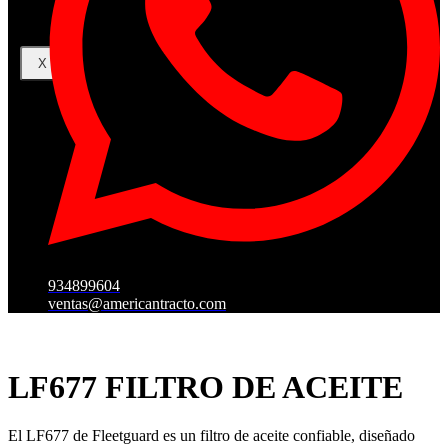
X
934899604
ventas@americantracto.com
LF677 FILTRO DE ACEITE
El LF677 de Fleetguard es un filtro de aceite confiable, diseñado