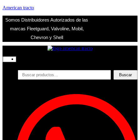
American tracto
Somos Distribuidores Autorizados de las
marcas Fleetguard, Valvoline, Mobil,
Chevron y Shell
Inicio
Nosotros
Productos
Buscar
Buscar
por:
Filtros
Refrigerante
Lubricantes
Accesorios
Contacto
Acceder
Iniciar Sesion
Registro
Restablecer la contraseña