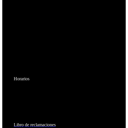
Horarios
Lunes a Viernes:
8:30am - 6:00pm
Sábados:
8:30am - 2:00pm
Libro de reclamaciones